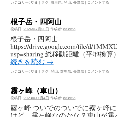
カテゴリー:
やま
|
タグ:
岐阜県
,
登山
,
長野県
|
コメントする
根子岳・四阿山
投稿日:
2024年7月20日
作成者:
dalomo
根子岳・四阿山
https://drive.google.com/file/d
usp=sharing 総移動距離（平地換
続きを読む
→
カテゴリー:
やま
|
タグ:
登山
,
群馬県
,
長野県
|
コメントする
霧ヶ峰（車山）
投稿日:
2023年11月4日
作成者:
dalomo
霧ヶ峰 ついでのついでに霧ヶ峰
けど、霧ヶ峰なのかな？車山が霧