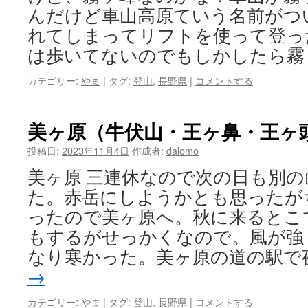
んだけど車山高原ていう名前がつ
れてしまってリフトを使って登っ
は歩いてないのでもしかしたら霧
カテゴリー:
やま
|
タグ:
登山
,
長野県
|
コメントする
美ヶ原（牛伏山・王ヶ鼻・王ヶ
投稿日:
2023年11月4日
作成者:
dalomo
美ヶ原 三連休なので次の日も別
た。赤岳にしようかとも思ったが
ったので美ヶ原へ。秋に来るとこ
もするがせっかくなので。風が強
なり寒かった。美ヶ原の道の駅で
→
カテゴリー:
やま
|
タグ:
登山
,
長野県
|
コメントする