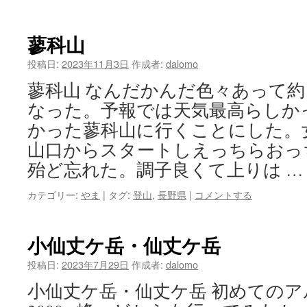
蓼科山
投稿日:
2023年11月3日
作成者:
dalomo
蓼科山 なんだかんだ色々あって約
なった。予報では天気最高らしか
かった蓼科山に行くことにした。
山口からスタートしえっちらおっ
殆ど忘れた。調子良くて上りは 
カテゴリー:
やま
|
タグ:
登山
,
長野県
|
コメントする
小仙丈ケ岳・仙丈ケ岳
投稿日:
2023年7月29日
作成者:
dalomo
小仙丈ケ岳・仙丈ケ岳 初めての