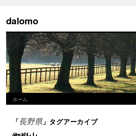
コ
ン
dalomo
テ
ン
ツ
へ
ス
キ
ッ
プ
ホーム
長野県
「
」タグアーカイブ