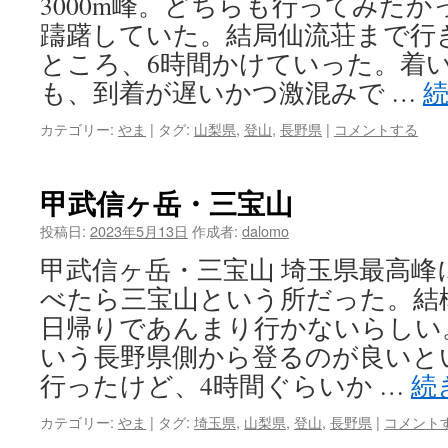
3000m峰。どちらも行ってみた
躊躇していた。結局仙流荘まで行
ところ、6時間かけていった。着
も、到着が遅いかつ激混みで …
カテゴリー:
やま
|
タグ:
山梨県
,
登山
,
長野県
|
コメントする
甲武信ヶ岳・三宝山
投稿日:
2023年5月13日
作成者:
dalomo
甲武信ヶ岳・三宝山 埼玉県最高峰
べたら三宝山という所だった。結
日帰りであんまり行かないらしい
いう長野県側から登るのが良いと
行ったけど、4時間ぐらいか …
続
カテゴリー:
やま
|
タグ:
埼玉県
,
山梨県
,
登山
,
長野県
|
コメント