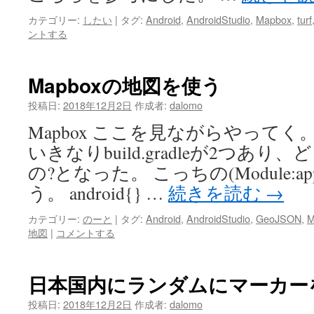
カテゴリー:
したい
|
タグ:
Android
,
AndroidStudio
,
Mapbox
,
turf
ントする
Mapboxの地図を使う
投稿日:
2018年12月2日
作成者:
dalomo
Mapbox ここを見ながらやってく。 bu
いきなりbuild.gradleが2つあ
の?となった。 こっちの(Module:
う。 android{} …
続きを読む
→
カテゴリー:
のーと
|
タグ:
Android
,
AndroidStudio
,
GeoJSON
,
M
地図
|
コメントする
日本国内にランダムにマーカー
投稿日:
2018年12月2日
作成者:
dalomo