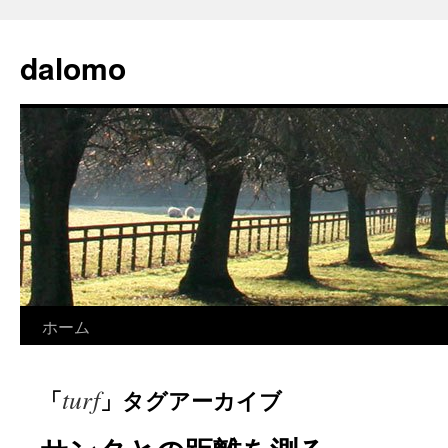
コ
ン
dalomo
テ
ン
ツ
へ
ス
キ
ッ
プ
ホーム
turf
「
」タグアーカイブ