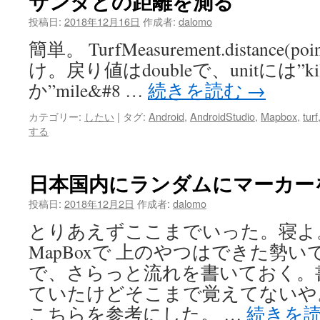
サンタとの距離を測る
投稿日:
2018年12月16日
作成者:
dalomo
簡単。 TurfMeasurement.distance(point
け。戻り値はdoubleで、unitには”kil
か”mile&#8 …
続きを読む
→
カテゴリー:
したい
|
タグ:
Android
,
AndroidStudio
,
Mapbox
,
turf
する
日本国内にランダムにマーカー
投稿日:
2018年12月2日
作成者:
dalomo
とりあえずここまでいった。寝よ。 
MapBoxで 上のやつはできた勢
で、さらっと流れを書いておく。
ていたけどそこまで覚えてないや
こちらを参考にした。 …
続きを