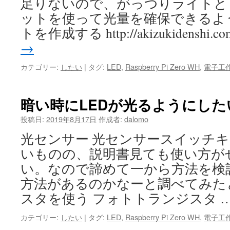
足りないので、がっつりライトと
ットを使って光量を確保できるよ
トを作成する http://akizukidenshi.co
→
カテゴリー:
したい
|
タグ:
LED
,
Raspberry Pi Zero WH
,
電子工
暗い時にLEDが光るようにした
投稿日:
2019年8月17日
作成者:
dalomo
光センサー 光センサースイッチ
いものの、説明書見ても使い方が
い。なので諦めて一から方法を検
方法があるのかなーと調べてみた
スタを使う フォトトランジスタ 
カテゴリー:
したい
|
タグ:
LED
,
Raspberry Pi Zero WH
,
電子工