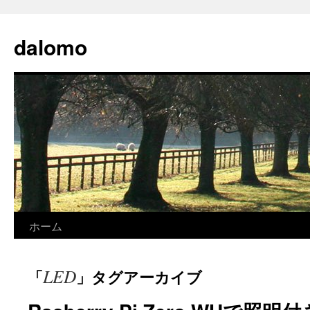
コ
ン
dalomo
テ
ン
ツ
へ
ス
キ
ッ
プ
ホーム
LED
「
」タグアーカイブ