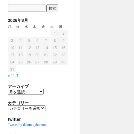
2026年8月
月
火
水
木
金
土
日
1
2
3
4
5
6
7
8
9
10
11
12
13
14
15
16
17
18
19
20
21
22
23
24
25
26
27
28
29
30
31
« 11月
アーカイブ
ア
ー
カ
カテゴリー
イ
カ
ブ
テ
ゴ
twitter
リ
Tweets by dalomo_dalomo
ー