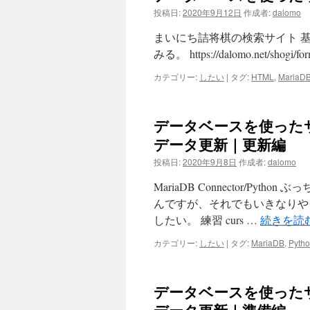
投稿日:
2020年9月12日
作成者:
dalomo
まいにち詰将棋の検索サイト 
みる。 https://dalomo.net/shogi/f
カテゴリー:
したい
|
タグ:
HTML
,
MariaD
データベースを使ったサイ
データ更新｜更新編
投稿日:
2020年9月8日
作成者:
dalomo
MariaDB Connector/P
んですが、それでもいきなりやる
したい。 練習 curs …
続きを読
カテゴリー:
したい
|
タグ:
MariaDB
,
Pyth
データベースを使ったサイ