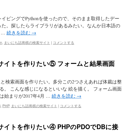
thon スクレイピングでPythonを使ったので、そのまま取得したデー
った。探したらライブラリがあるみたい。なんか日本語の
 …
続きを読む
→
on
,
まいにち詰将棋の検索サイト
|
コメントする
サイトを作りたい⑤ フォームと結果画面
ムと検索画面を作りたい。多分この2つさえあれば体裁は整
る。 こんな感じになるといいな 絵を描く。 フォーム画面
始まりが2017年4月 …
続きを読む
→
B
,
PHP
,
まいにち詰将棋の検索サイト
|
コメントする
イトを作りたい④ PHPのPDOでDBに接