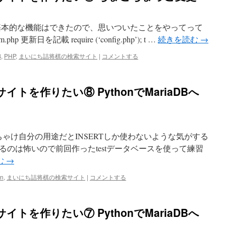
基本的な機能はできたので、思いついたことをやってって
orm.php 更新日を記載 require (‘config.php’); t …
続きを読む
→
B
,
PHP
,
まいにち詰将棋の検索サイト
|
コメントする
トを作りたい⑧ PythonでMariaDBへ
ython ぶっちゃけ自分の用途だとINSERTしか使わないような気がする
のは怖いので前回作ったtestデータベースを使って練習
む
→
on
,
まいにち詰将棋の検索サイト
|
コメントする
トを作りたい⑦ PythonでMariaDBへ