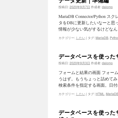
データ更新｜準備編
投稿日:
2020年9月7日
作成者:
dalomo
MariaDB Connector/Py
タをDBに更新したいなーと思
情報が少ない気がするけどなん
カテゴリー:
したい
|
タグ:
MariaDB
,
Pyth
データベースを使った
投稿日:
2020年9月3日
作成者:
dalomo
フォームと結果の画面 フォー
うはず。もうちょっと詰めてみ
検索条件を指定する画面。日付は
カテゴリー:
したい
|
タグ:
HTML
,
MariaD
データベースを使ったサ