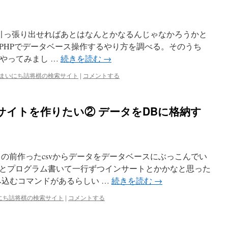
Bからデータ引っ張り出せればあとはなんとかなるんじゃなかろうかと
PHPでデータベース操作するやり方を調べる。そのうち
やってみまし …
続きを読む
→
まいにち詰将棋の検索サイト
|
コメントする
サイトを作りたい② データをDBに格納す
この前作ったcsvからデータをデータベースにぶっこんでい
とプログラム書いて一行ずつインサートとかかなと思った
み込むコマンドがあるらしい …
続きを読む
→
にち詰将棋の検索サイト
|
コメントする