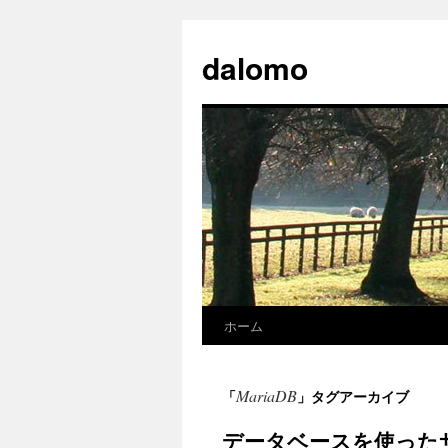
コ
ン
dalomo
テ
ン
ツ
へ
ス
キ
ッ
プ
ホーム
MariaDB
「
」タグアーカイブ
データベースを使った