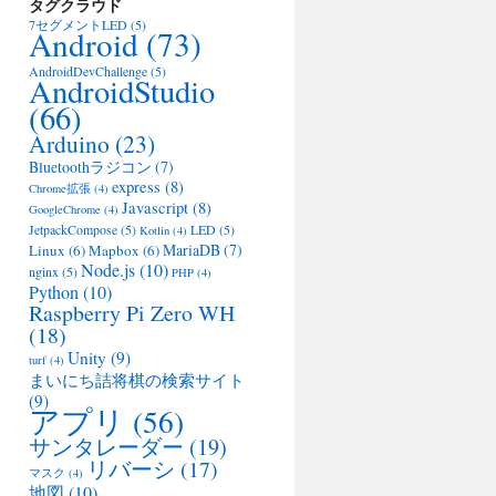
タグクラウド
7セグメントLED
(5)
Android
(73)
AndroidDevChallenge
(5)
AndroidStudio
(66)
Arduino
(23)
Bluetoothラジコン
(7)
express
(8)
Chrome拡張
(4)
Javascript
(8)
GoogleChrome
(4)
JetpackCompose
(5)
LED
(5)
Kotlin
(4)
MariaDB
(7)
Linux
(6)
Mapbox
(6)
Node.js
(10)
nginx
(5)
PHP
(4)
Python
(10)
Raspberry Pi Zero WH
(18)
Unity
(9)
turf
(4)
まいにち詰将棋の検索サイト
(9)
アプリ
(56)
サンタレーダー
(19)
リバーシ
(17)
マスク
(4)
地図
(10)