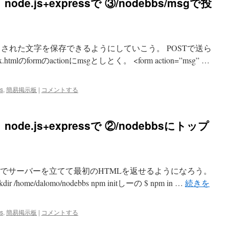
.js+expressで ③/nodebbs/msgで投
された文字を保存できるようにしていこう。 POSTで送ら
のformのactionにmsgとしとく。 <form action=”msg” …
s
,
簡易掲示板
|
コメントする
e.js+expressで ②/nodebbsにトップ
essでサーバーを立てて最初のHTMLを返せるようになろう。
ome/dalomo/nodebbs npm initしーの $ npm in …
続きを
s
,
簡易掲示板
|
コメントする