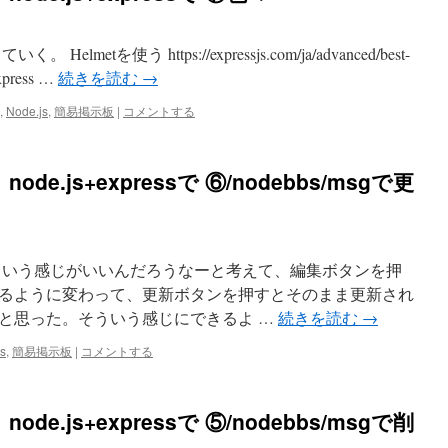
etを使う https://expressjs.com/ja/advanced/best-
express …
続きを読む
→
,
Node.js
,
簡易掲示板
|
コメントする
.js+expressで ⑥/nodebbs/msgで更
ういう感じがいいんだろうなーと考えて、編集ボタンを押
るように変わって、更新ボタンを押すとそのまま更新され
と思った。そういう感じにできるよ …
続きを読む
→
s
,
簡易掲示板
|
コメントする
.js+expressで ⑤/nodebbs/msgで削