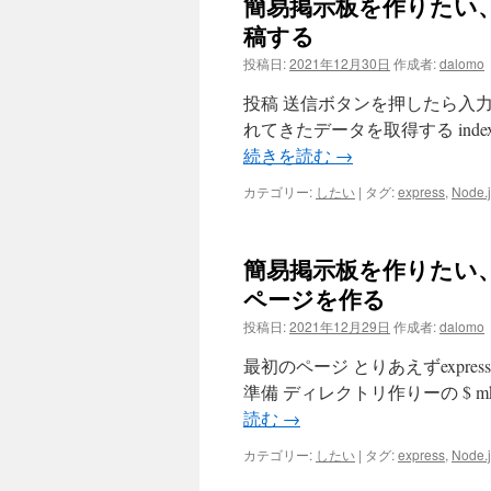
簡易掲示板を作りたい、node
稿する
投稿日:
2021年12月30日
作成者:
dalomo
投稿 送信ボタンを押したら入力
れてきたデータを取得する index.html
続きを読む
→
カテゴリー:
したい
|
タグ:
express
,
Node.j
簡易掲示板を作りたい、nod
ページを作る
投稿日:
2021年12月29日
作成者:
dalomo
最初のページ とりあえずexpr
準備 ディレクトリ作りーの $ mkdir /h
読む
→
カテゴリー:
したい
|
タグ:
express
,
Node.j