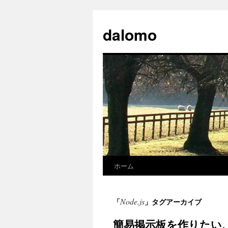
コ
ン
dalomo
テ
ン
ツ
へ
ス
キ
ッ
プ
ホーム
Node.js
「
」タグアーカイブ
簡易掲示板を作りたい、nod