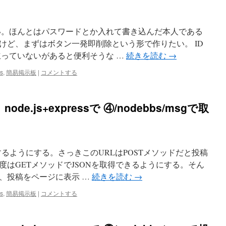
い。ほんとはパスワードとか入れて書き込んだ本人である
けど、まずはボタン一発即削除という形で作りたい。 ID
立っていないがあると便利そうな …
続きを読む
→
s
,
簡易掲示板
|
コメントする
.js+expressで ④/nodebbs/msgで取
するようにする。さっきこのURLはPOSTメソッドだと投稿
はGETメソッドでJSONを取得できるようにする。そん
、投稿をページに表示 …
続きを読む
→
s
,
簡易掲示板
|
コメントする