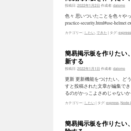
投稿日:
2022年1月2日
作成者:
dalomo
色々 思いついたことを色々やっていく。 Helm
practice-security.html#use-helmet 
カテゴリー:
したい
,
できた
|
タグ:
express
簡易掲示板を作りたい、node
新する
投稿日:
2022年1月1日
作成者:
dalomo
更新 更新機能をつけたい。ど
すと投稿された文章が編集でき
るのがかっこよさめじゃないか
カテゴリー:
したい
|
タグ:
express
,
Node.j
簡易掲示板を作りたい、node