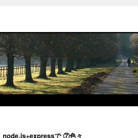
e.js+expressで ⑦色々