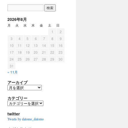
2026年8月
月
火
水
木
金
土
日
1
2
3
4
5
6
7
8
9
10
11
12
13
14
15
16
17
18
19
20
21
22
23
24
25
26
27
28
29
30
31
« 11月
アーカイブ
ア
ー
カ
カテゴリー
イ
カ
ブ
テ
ゴ
twitter
リ
Tweets by dalomo_dalomo
ー