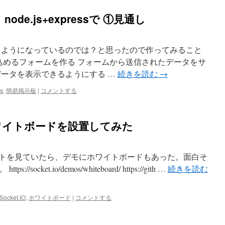
e.js+expressで ①見通し
るようになっているのでは？と思ったので作ってみること
き込めるフォームを作る フォームから送信されたデータをサ
データを表示できるようにする …
続きを読む
→
s
,
簡易掲示板
|
コメントする
のホワイトボードを設置してみた
oのサイトを見ていたら、デモにホワイトボードもあった。面白そ
cket.io/demos/whiteboard/ https://gith …
続きを読む
Socket.IO
,
ホワイトボード
|
コメントする