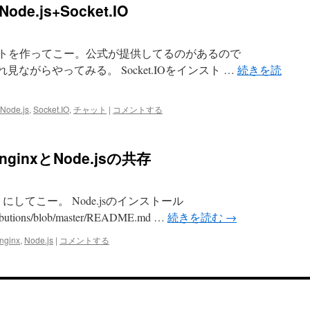
.js+Socket.IO
じゃーチャットを作ってこー。公式が提供してるのがあるので
rted/chat/ これ見ながらやってみる。 Socket.IOをインスト …
続きを読
Node.js
,
Socket.IO
,
チャット
|
コメントする
inxとNode.jsの共存
るようにしてこー。 Node.jsのインストール
stributions/blob/master/README.md …
続きを読む
→
nginx
,
Node.js
|
コメントする