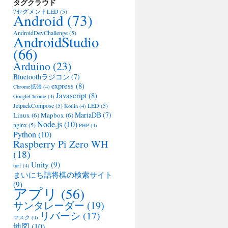
タグクラウド
7セグメントLED
(5)
Android
(73)
AndroidDevChallenge
(5)
AndroidStudio
(66)
Arduino
(23)
Bluetoothラジコン
(7)
express
(8)
Chrome拡張
(4)
Javascript
(8)
GoogleChrome
(4)
JetpackCompose
(5)
LED
(5)
Kotlin
(4)
MariaDB
(7)
Linux
(6)
Mapbox
(6)
Node.js
(10)
nginx
(5)
PHP
(4)
Python
(10)
Raspberry Pi Zero WH
(18)
Unity
(9)
turf
(4)
まいにち詰将棋の検索サイト
(9)
アプリ
(56)
サンタレーダー
(19)
リバーシ
(17)
マスク
(4)
地図
(10)