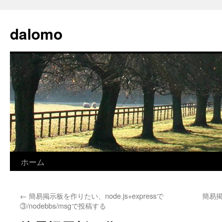
コ
ン
dalomo
テ
ン
ツ
へ
ス
キ
ッ
プ
ホーム
←
簡易掲示板を作りたい、node.js+expressで
簡易掲
③/nodebbs/msgで投稿する