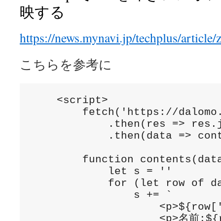
映する
https://news.mynavi.jp/techplus/article/
こちらを参考に
    <script>

        fetch('https://dalomo.
            .then(res => res.j
            .then(data => cont
        function contents(data
            let s = ''

            for (let row of da
                s += `

                    <p>${row['
                    <p>名前:${