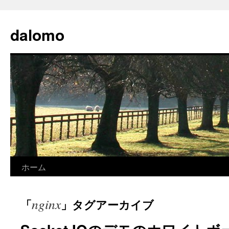
コ
ン
dalomo
テ
ン
ツ
へ
ス
キ
ッ
プ
ホーム
nginx
「
」タグアーカイブ