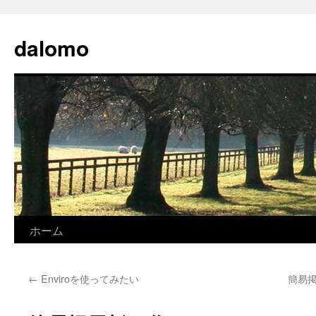
コ
ン
dalomo
テ
ン
ツ
へ
ス
キ
ッ
プ
ホーム
←
Enviroを使ってみたい
簡易掲