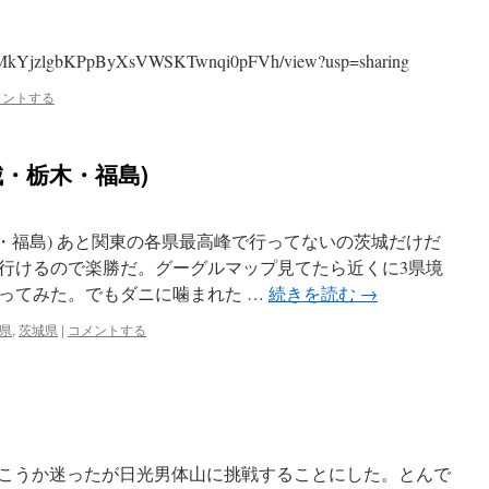
。
d/1gj5MkYjzlgbKPpByXsVWSKTwnqi0pFVh/view?usp=sharing
メントする
城・栃木・福島)
・福島) あと関東の各県最高峰で行ってないの茨城だけだ
行けるので楽勝だ。グーグルマップ見てたら近くに3県境
ってみた。でもダニに噛まれた …
続きを読む
→
県
,
茨城県
|
コメントする
行こうか迷ったが日光男体山に挑戦することにした。とんで