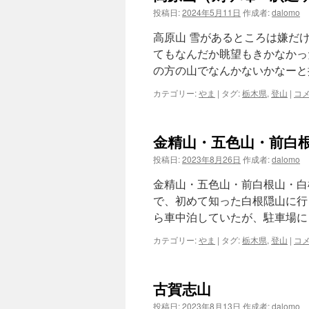
投稿日:
2024年5月11日
作成者:
dalomo
高原山 雪があるところは嫌だ
てもなんだか眺望もきかなかっ
の方の山でなんかないかなーと
カテゴリー:
やま
|
タグ:
栃木県
,
登山
|
コ
金精山・五色山・前白
投稿日:
2023年8月26日
作成者:
dalomo
金精山・五色山・前白根山・白
で、初めて知った白根隠山に行
ら車中泊していたが、駐車場に
カテゴリー:
やま
|
タグ:
栃木県
,
登山
|
コ
古賀志山
投稿日:
2023年8月13日
作成者:
dalomo