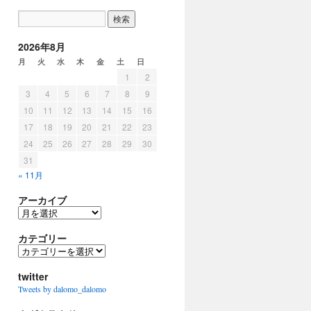
2026年8月
月
火
水
木
金
土
日
1
2
3
4
5
6
7
8
9
10
11
12
13
14
15
16
17
18
19
20
21
22
23
24
25
26
27
28
29
30
31
« 11月
アーカイブ
ア
ー
カ
カテゴリー
イ
カ
ブ
テ
ゴ
twitter
リ
Tweets by dalomo_dalomo
ー