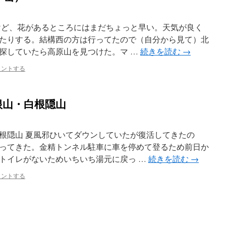
けど、花があるところにはまだちょっと早い。天気が良く
たりする。結構西の方は行ってたので（自分から見て）北
探していたら高原山を見つけた。マ …
続きを読む
→
メントする
根山・白根隠山
根隠山 夏風邪ひいてダウンしていたが復活してきたの
ってきた。金精トンネル駐車に車を停めて登るため前日か
トイレがないためいちいち湯元に戻っ …
続きを読む
→
メントする