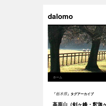
コ
ン
dalomo
テ
ン
ツ
へ
ス
キ
ッ
プ
ホーム
栃木県
「
」タグアーカイブ
高原山（剣ヶ峰・釈