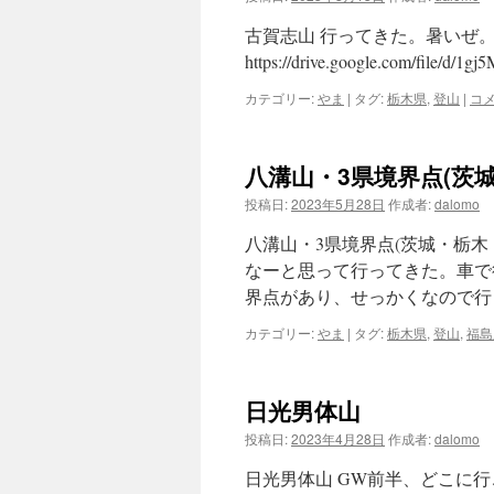
古賀志山 行ってきた。暑いぜ
https://drive.google.com/file/
カテゴリー:
やま
|
タグ:
栃木県
,
登山
|
コ
八溝山・3県境界点(茨
投稿日:
2023年5月28日
作成者:
dalomo
八溝山・3県境界点(茨城・栃木
なーと思って行ってきた。車で
界点があり、せっかくなので行
カテゴリー:
やま
|
タグ:
栃木県
,
登山
,
福島
日光男体山
投稿日:
2023年4月28日
作成者:
dalomo
日光男体山 GW前半、どこに