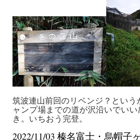
筑波連山前回のリベンジ？という
ャンプ場までの道が沢沿いでいい
き。いちおう完登。
2022/11/03 榛名富士・烏