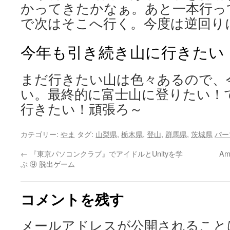
かってきたかなぁ。あと一本行っ
で次はそこへ行く。今度は逆回り
今年も引き続き山に行きたい
まだ行きたい山は色々あるので、
い。最終的に富士山に登りたい！
行きたい！頑張ろ～
カテゴリー:
やま
タグ:
山梨県
,
栃木県
,
登山
,
群馬県
,
茨城県
パー
←
『東京パソコンクラブ』でアイドルとUnityを学
A
ぶ ⑨ 脱出ゲーム
コメントを残す
メールアドレスが公開されること