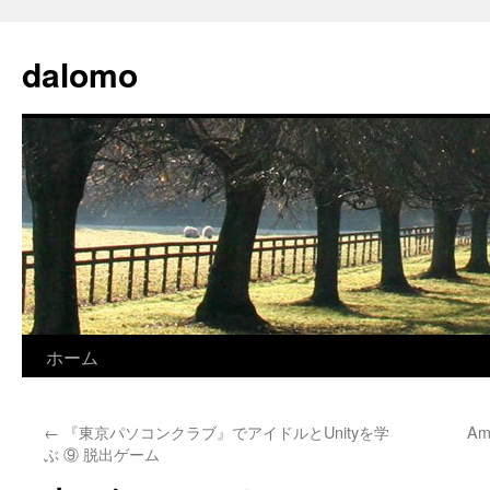
コ
ン
dalomo
テ
ン
ツ
へ
ス
キ
ッ
プ
ホーム
←
『東京パソコンクラブ』でアイドルとUnityを学
A
ぶ ⑨ 脱出ゲーム