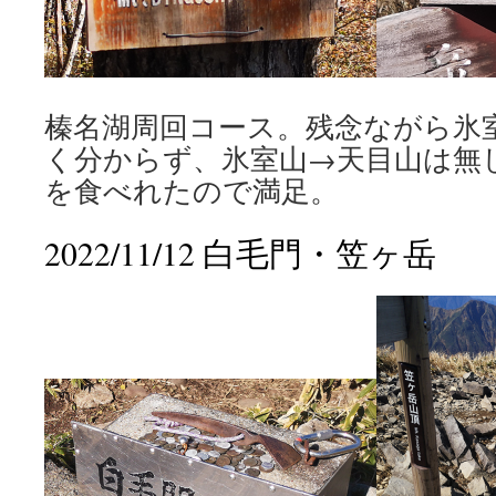
榛名湖周回コース。残念ながら氷
く分からず、氷室山→天目山は無
を食べれたので満足。
2022/11/12 白毛門・笠ヶ岳