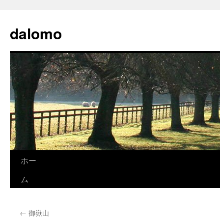
コ
ン
dalomo
テ
ン
ツ
へ
ス
キ
ッ
プ
ホー
ム
←
御嶽山