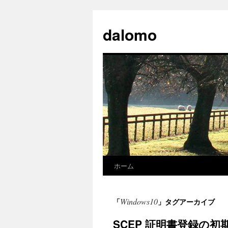
コ
ン
dalomo
テ
ン
ツ
へ
ス
キ
ッ
プ
ホーム
Windows10
「
」タグアーカイブ
SCEP 証明書登録の