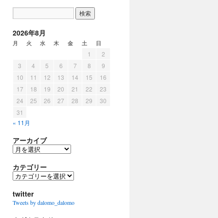
2026年8月
月
火
水
木
金
土
日
1
2
3
4
5
6
7
8
9
10
11
12
13
14
15
16
17
18
19
20
21
22
23
24
25
26
27
28
29
30
31
« 11月
アーカイブ
ア
ー
カ
カテゴリー
イ
カ
ブ
テ
ゴ
twitter
リ
Tweets by dalomo_dalomo
ー