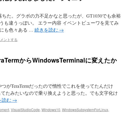
ら突然落ちた。グラボの力不足かなと思ったが、GT1030でも余裕
うも違うっぽい。 エラー内容 イベントビューワを見てみ
にも色々ある …
続きを読む
→
メントする
ermからWindowsTerminalに変えたか
に使ったやつがTeraTermだったので惰性でこれを使ってたんだけ
minalが出てたみたいなので乗り換えようと思った。でも文字化け
を読む
→
pment
,
VisualStudioCode
,
Windows10
,
WindowsSubsystemForLinux
,