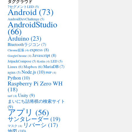
タグクラウド
7セグメントLED
(5)
Android
(73)
AndroidDevChallenge
(5)
AndroidStudio
(66)
Arduino
(23)
Bluetoothラジコン
(7)
express
(8)
Chrome拡張
(4)
Javascript
(8)
GoogleChrome
(4)
JetpackCompose
(5)
LED
(5)
Kotlin
(4)
MariaDB
(7)
Linux
(6)
Mapbox
(6)
Node.js
(10)
nginx
(5)
PHP
(4)
Python
(10)
Raspberry Pi Zero WH
(18)
Unity
(9)
turf
(4)
まいにち詰将棋の検索サイト
(9)
アプリ
(56)
サンタレーダー
(19)
リバーシ
(17)
マスク
(4)
地図
(10)