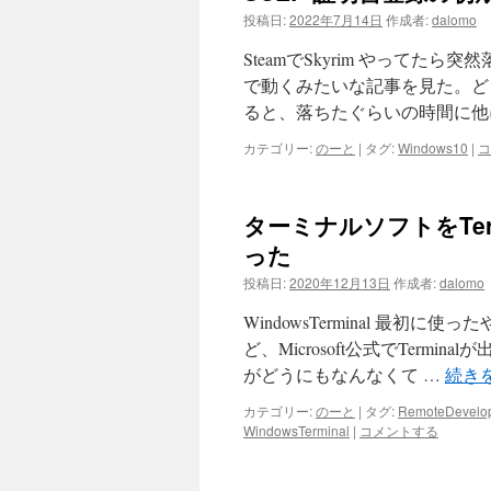
投稿日:
2022年7月14日
作成者:
dalomo
SteamでSkyrim やってた
で動くみたいな記事を見た。ど
ると、落ちたぐらいの時間に他
カテゴリー:
のーと
|
タグ:
Windows10
|
コ
ターミナルソフトをTeraT
った
投稿日:
2020年12月13日
作成者:
dalomo
WindowsTerminal 最初
ど、Microsoft公式でTer
がどうにもなんなくて …
続き
カテゴリー:
のーと
|
タグ:
RemoteDevelo
WindowsTerminal
|
コメントする