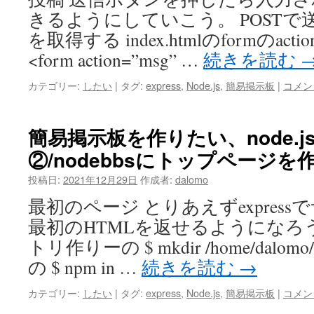
きるようにしていこう。 POST
を取得する index.htmlのformのac
<form action=”msg” …
続きを読む
カテゴリー:
したい
|
タグ:
express
,
Node.js
,
簡易掲示板
|
コメン
簡易掲示板を作りたい、node.js+
②/nodebbsにトップページを
投稿日:
2021年12月29日
作成者:
dalomo
最初のページ とりあえずexpres
最初のHTMLを返せるようになろう
トリ作りーの $ mkdir /home/dalomo/n
の $ npm in …
続きを読む
→
カテゴリー:
したい
|
タグ:
express
,
Node.js
,
簡易掲示板
|
コメン