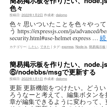
簡易掲示板を作りたい、node.js+
色々
投稿日:
2022年1月2日
作成者:
dalomo
色々 思いついたことを色々やっていく
う https://expressjs.com/ja/advanced/bes
security.html#use-helmet express …
続
カテゴリー:
したい
,
できた
|
タグ:
express
,
Node.js
,
簡易掲示板
簡易掲示板を作りたい、node.js+
⑥/nodebbs/msgで更新する
投稿日:
2022年1月1日
作成者:
dalomo
更新 更新機能をつけたい。どう
ろうなーと考えて、編集ボタンを
章が編集できるように変わって、