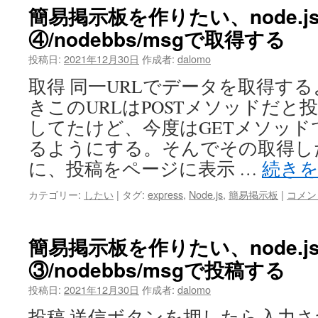
簡易掲示板を作りたい、node.js+
④/nodebbs/msgで取得する
投稿日:
2021年12月30日
作成者:
dalomo
取得 同一URLでデータを取得す
きこのURLはPOSTメソッドだと
してたけど、今度はGETメソッドで
るようにする。そんでその取得し
に、投稿をページに表示 …
続き
カテゴリー:
したい
|
タグ:
express
,
Node.js
,
簡易掲示板
|
コメン
簡易掲示板を作りたい、node.js+
③/nodebbs/msgで投稿する
投稿日:
2021年12月30日
作成者:
dalomo
投稿 送信ボタンを押したら入力