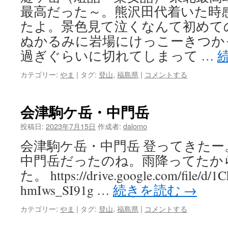
最高だった～。熊沢田代着いた時
たよ。景色見て泣くなんて初めて
ぬかるみに岩場にけっこーきつか
過ぎぐらいに切れてしまって …
カテゴリー:
やま
|
タグ:
登山
,
福島県
|
コメントする
会津駒ケ岳・中門岳
投稿日:
2023年7月15日
作成者:
dalomo
会津駒ケ岳・中門岳 登ってきた
中門岳だったのね。雨降ってたか
た。 https://drive.google.com/file/d/1
hmIws_SI91g …
続きを読む
→
カテゴリー:
やま
|
タグ:
登山
,
福島県
|
コメントする