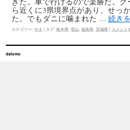
きた。車で行けるので楽勝だ。グ
ら近くに3県境界点があり、せっ
た。でもダニに噛まれた …
続き
カテゴリー:
やま
|
タグ:
栃木県
,
登山
,
福島県
,
茨城県
|
コメント
dalomo