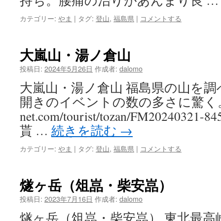
持ち。腰痛の治りがあんまり良 
カテゴリー:
やま
|
タグ:
登山
,
福島県
|
コメントする
大嵐山・湯ノ倉山
投稿日:
2024年5月26日
作成者:
dalomo
大嵐山・湯ノ倉山 福島県の山を
開きのイベントの数の多さに驚く。 https
net.com/tourist/tozan/FM2024032
貰 …
続きを読む
→
カテゴリー:
やま
|
タグ:
登山
,
福島県
|
コメントする
燧ヶ岳（俎嵓・柴安嵓）
投稿日:
2023年7月16日
作成者:
dalomo
燧ヶ岳（俎嵓・柴安嵓） 東北最高