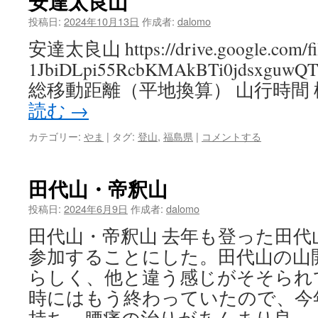
安達太良山
投稿日:
2024年10月13日
作成者:
dalomo
安達太良山 https://drive.google.com/fil
1JbiDLpi55RcbKMAkBTi0jdsxguwQTZ
総移動距離（平地換算） 山行時間 
読む
→
カテゴリー:
やま
|
タグ:
登山
,
福島県
|
コメントする
田代山・帝釈山
投稿日:
2024年6月9日
作成者:
dalomo
田代山・帝釈山 去年も登った田代
参加することにした。田代山の山
らしく、他と違う感じがそそられ
時にはもう終わっていたので、今