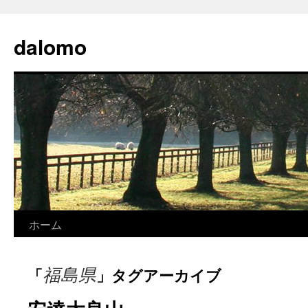
コ
ン
dalomo
テ
ン
ツ
へ
ス
キ
ッ
プ
ホーム
福島県
「
」タグアーカイブ