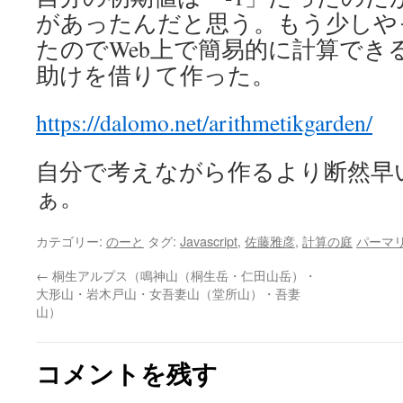
があったんだと思う。もう少しや
たのでWeb上で簡易的に計算でき
助けを借りて作った。
https://dalomo.net/arithmetikgarden/
自分で考えながら作るより断然早
ぁ。
カテゴリー:
のーと
タグ:
Javascript
,
佐藤雅彦
,
計算の庭
パーマ
←
桐生アルプス（鳴神山（桐生岳・仁田山岳）・
大形山・岩木戸山・女吾妻山（堂所山）・吾妻
山）
コメントを残す