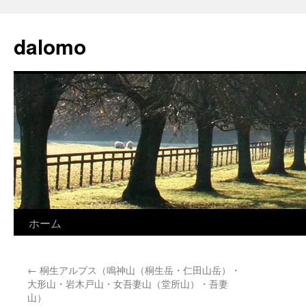
コ
ン
dalomo
テ
ン
ツ
へ
ス
キ
ッ
プ
ホーム
←
桐生アルプス（鳴神山（桐生岳・仁田山岳）・
大形山・岩木戸山・女吾妻山（堂所山）・吾妻
山）