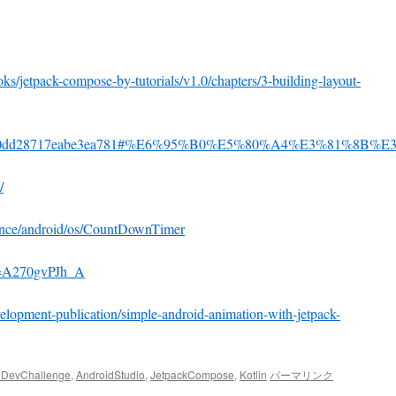
s/jetpack-compose-by-tutorials/v1.0/chapters/3-building-layout-
/items/040dd28717eabe3ea781#%E6%95%B0%E5%80%A4%E3%81
/
erence/android/os/CountDownTimer
v=A270gvPJh_A
lopment-publication/simple-android-animation-with-jetpack-
dDevChallenge
,
AndroidStudio
,
JetpackCompose
,
Kotlin
パーマリンク