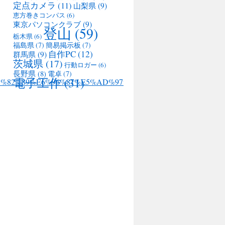
定点カメラ
(11)
山梨県
(9)
恵方巻きコンパス
(6)
東京パソコンクラブ
(9)
登山
(59)
栃木県
(6)
福島県
(7)
簡易掲示板
(7)
自作PC
(12)
群馬県
(9)
茨城県
(17)
行動ロガー
(6)
長野県
(8)
電卓
(7)
電子工作
(31)
%8B%E3%82%89%E6%96%87%E5%AD%97%E5%88%97