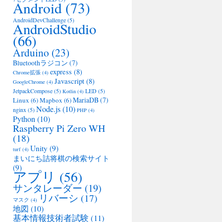
Android
(73)
AndroidDevChallenge
(5)
AndroidStudio
(66)
Arduino
(23)
Bluetoothラジコン
(7)
express
(8)
Chrome拡張
(4)
Javascript
(8)
GoogleChrome
(4)
JetpackCompose
(5)
LED
(5)
Kotlin
(4)
MariaDB
(7)
Linux
(6)
Mapbox
(6)
Node.js
(10)
nginx
(5)
PHP
(4)
Python
(10)
Raspberry Pi Zero WH
(18)
Unity
(9)
turf
(4)
まいにち詰将棋の検索サイト
(9)
アプリ
(56)
サンタレーダー
(19)
リバーシ
(17)
マスク
(4)
地図
(10)
基本情報技術者試験
(11)