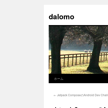
コ
ン
dalomo
テ
ン
ツ
へ
ス
キ
ッ
プ
ホーム
←
Jetpack ComposeのAndroid Dev C