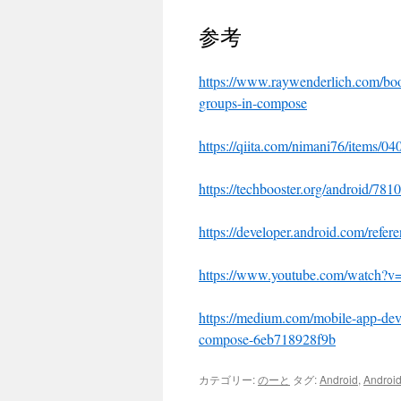
参考
https://www.raywenderlich.com/book
groups-in-compose
https://qiita.com/nimani76
https://techbooster.org/android/7810
https://developer.android.com/ref
https://www.youtube.com/watch?
https://medium.com/mobile-app-deve
compose-6eb718928f9b
カテゴリー:
のーと
タグ:
Android
,
Androi