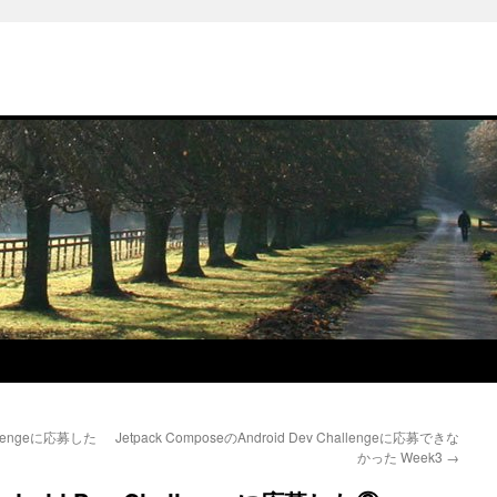
hallengeに応募した
Jetpack ComposeのAndroid Dev Challengeに応募できな
かった Week3
→