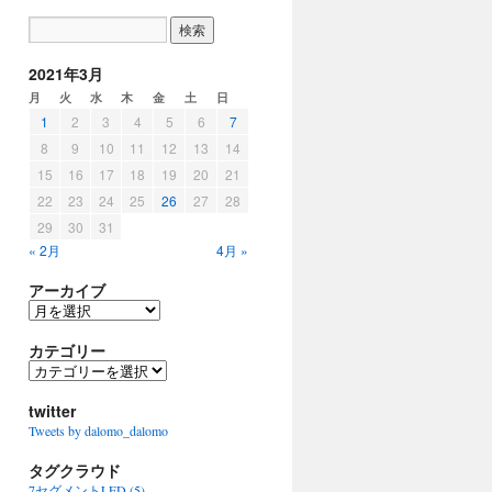
2021年3月
月
火
水
木
金
土
日
1
2
3
4
5
6
7
8
9
10
11
12
13
14
15
16
17
18
19
20
21
22
23
24
25
26
27
28
29
30
31
« 2月
4月 »
アーカイブ
ア
ー
カ
カテゴリー
イ
カ
ブ
テ
ゴ
twitter
リ
Tweets by dalomo_dalomo
ー
タグクラウド
7セグメントLED
(5)