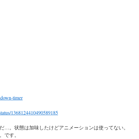
tdown-timer
o/status/1368124410490589185
だ…。状態は加味したけどアニメーションは使ってない。
。です。