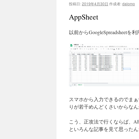
投稿日:
2019年4月30日
作成者:
dalomo
AppSheet
以前からGoogleSpreadsh
スマホから入力できるのでまぁ
りが若干めんどくさいからなん
こう、正攻法で行くならば、A
といろんな記事を見て思ったん