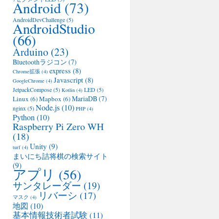
Android
(73)
AndroidDevChallenge
(5)
AndroidStudio
(66)
Arduino
(23)
Bluetoothラジコン
(7)
express
(8)
Chrome拡張
(4)
Javascript
(8)
GoogleChrome
(4)
JetpackCompose
(5)
LED
(5)
Kotlin
(4)
MariaDB
(7)
Linux
(6)
Mapbox
(6)
Node.js
(10)
nginx
(5)
PHP
(4)
Python
(10)
Raspberry Pi Zero WH
(18)
Unity
(9)
turf
(4)
まいにち詰将棋の検索サイト
(9)
アプリ
(56)
サンタレーダー
(19)
リバーシ
(17)
マスク
(4)
地図
(10)
基本情報技術者試験
(11)