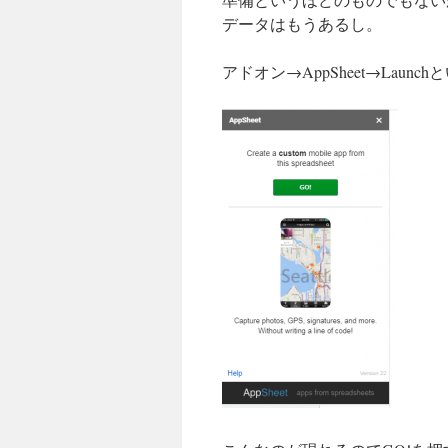
データはもうあるし。
アドオン→AppSheet→Launc