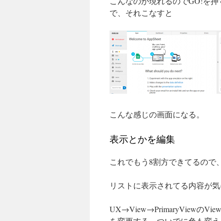
こんなのが現れるのでGO!を
で、それこなすと
こんな感じの画面になる。
表示とかを編集
これでもう8割方できてるので
リストに表示されてる内容が気
UX→View→PrimaryViewのViewOpti
を変更する。ついでに色も変え