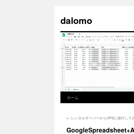
コ
ン
dalomo
テ
ン
ツ
へ
ス
キ
ッ
プ
ホーム
←
レンタルサーバーからVPSに移行して
GoogleSpreadshe