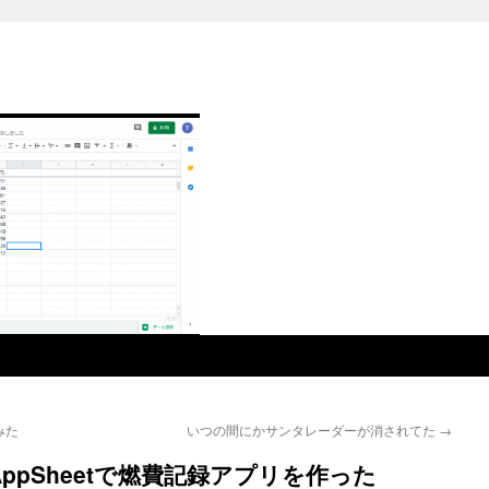
みた
いつの間にかサンタレーダーが消されてた
→
et+AppSheetで燃費記録アプリを作った