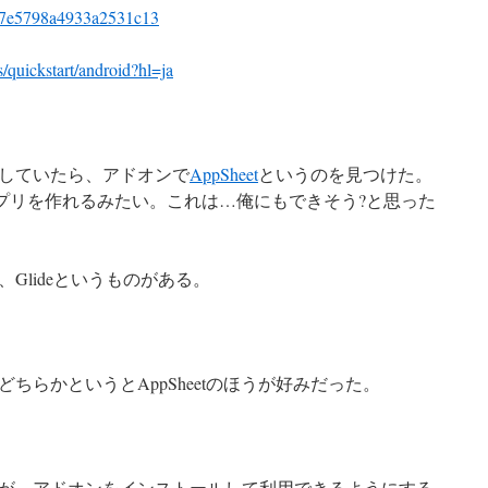
s/77e5798a4933a2531c13
s/quickstart/android?hl=ja
していたら、アドオンで
AppSheet
というのを見つけた。
と連携してアプリを作れるみたい。これは…俺にもできそう?と思った
Glideというものがある。
ちらかというとAppSheetのほうが好みだった。
が、アドオンをインストールして利用できるようにする。