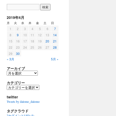
2019年4月
月
火
水
木
金
土
日
1
2
3
4
5
6
7
8
9
10
11
12
13
14
15
16
17
18
19
20
21
22
23
24
25
26
27
28
29
30
« 3月
5月 »
アーカイブ
ア
ー
カ
カテゴリー
イ
カ
ブ
テ
ゴ
twitter
リ
Tweets by dalomo_dalomo
ー
タグクラウド
7セグメントLED
(5)