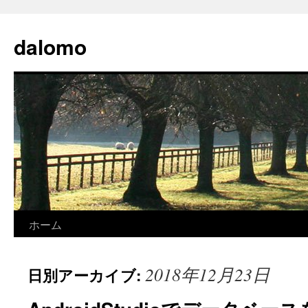
コ
ン
dalomo
テ
ン
ツ
へ
ス
キ
ッ
プ
ホーム
2018年12月23日
日別アーカイブ: