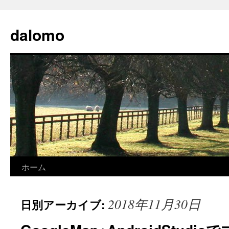
コ
ン
dalomo
テ
ン
ツ
へ
ス
キ
ッ
プ
ホーム
2018年11月30日
日別アーカイブ: