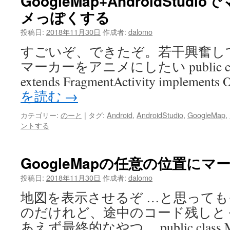
GoogleMap+AndroidStudi
メっぽくする
投稿日:
2018年11月30日
作成者:
dalomo
すごいぞ、できたぞ。若干興奮し
マーカーをアニメにしたい public class 
extends FragmentActivity implement
を読む
→
カテゴリー:
のーと
|
タグ:
Android
,
AndroidStudio
,
GoogleMap
,
ントする
GoogleMapの任意の位置に
投稿日:
2018年11月30日
作成者:
dalomo
地図を表示させるぞ …と思って
のだけれど、途中のコード残しと
あえず最終的なやつ。 public class MapsA