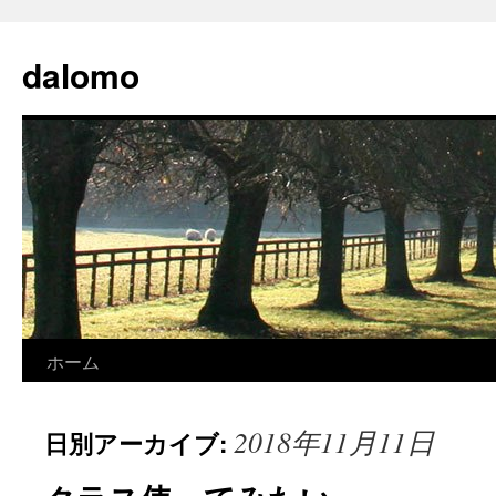
コ
ン
dalomo
テ
ン
ツ
へ
ス
キ
ッ
プ
ホーム
2018年11月11日
日別アーカイブ: