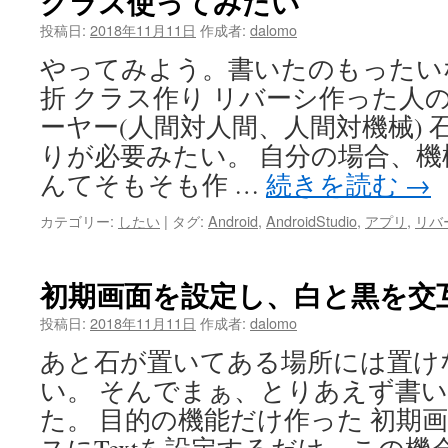
クラス使ってみたい
投稿日:
2018年11月11日
作成者:
dalomo
やってみよう。書いたのもったい
折 クラス作り リバーシ作った人の
ーヤー(人間対人間、人間対機械) 石
りが必要みたい。 自分の場合、
んてそもそも作 …
続きを読む
→
カテゴリー:
したい
|
タグ:
Android
,
AndroidStudio
,
アプリ
,
リバ
初期画面を設定し、白と黒を交
投稿日:
2018年11月11日
作成者:
dalomo
あと石が置いてある場所には置け
い。 そんでまぁ、とりあえず書
た。 目的の機能だけ作った 初期画