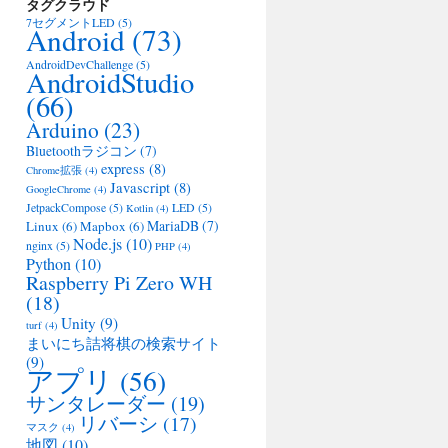
タグクラウド
7セグメントLED
(5)
Android
(73)
AndroidDevChallenge
(5)
AndroidStudio
(66)
Arduino
(23)
Bluetoothラジコン
(7)
express
(8)
Chrome拡張
(4)
Javascript
(8)
GoogleChrome
(4)
JetpackCompose
(5)
LED
(5)
Kotlin
(4)
MariaDB
(7)
Linux
(6)
Mapbox
(6)
Node.js
(10)
nginx
(5)
PHP
(4)
Python
(10)
Raspberry Pi Zero WH
(18)
Unity
(9)
turf
(4)
まいにち詰将棋の検索サイト
(9)
アプリ
(56)
サンタレーダー
(19)
リバーシ
(17)
マスク
(4)
地図
(10)