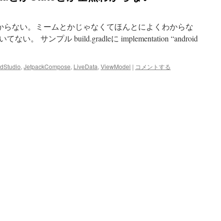
ta よくわからない。ミームとかじゃなくてほんとによくわからな
プル build.gradleに implementation “android
dStudio
,
JetpackCompose
,
LiveData
,
ViewModel
|
コメントする