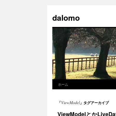
コ
ン
dalomo
テ
ン
ツ
へ
ス
キ
ッ
プ
ホーム
ViewModel
「
」タグアーカイブ
ViewModelとかLiv