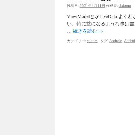
投稿日:
2021年4月11日
作成者:
dalomo
ViewModelとかLiveDa
い。特に益になるような事は書いてない。 サン
…
続きを読む
→
カテゴリー:
のーと
|
タグ:
Android
,
Androi