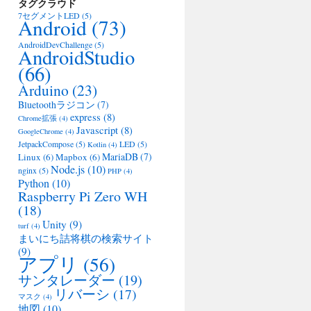
タグクラウド
7セグメントLED
(5)
Android
(73)
AndroidDevChallenge
(5)
AndroidStudio
(66)
Arduino
(23)
Bluetoothラジコン
(7)
express
(8)
Chrome拡張
(4)
Javascript
(8)
GoogleChrome
(4)
JetpackCompose
(5)
LED
(5)
Kotlin
(4)
MariaDB
(7)
Linux
(6)
Mapbox
(6)
Node.js
(10)
nginx
(5)
PHP
(4)
Python
(10)
Raspberry Pi Zero WH
(18)
Unity
(9)
turf
(4)
まいにち詰将棋の検索サイト
(9)
アプリ
(56)
サンタレーダー
(19)
リバーシ
(17)
マスク
(4)
地図
(10)