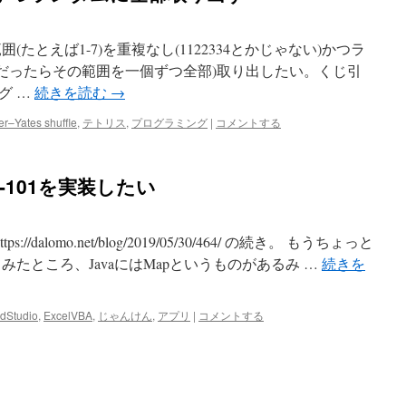
たとえば1-7)を重複なし(1122334とかじゃない)かつラ
部(1-7だったらその範囲を一個ずつ全部)取り出したい。くじ引
グ …
続きを読む
→
er–Yates shuffle
,
テトリス
,
プログラミング
|
コメントする
-101を実装したい
://dalomo.net/blog/2019/05/30/464/ の続き。 もうちょっと
みたところ、JavaにはMapというものがあるみ …
続きを
dStudio
,
ExcelVBA
,
じゃんけん
,
アプリ
|
コメントする