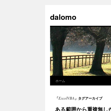
コ
ン
dalomo
テ
ン
ツ
へ
ス
キ
ッ
プ
ホーム
ExcelVBA
「
」タグアーカイブ
ある範囲から重複無し