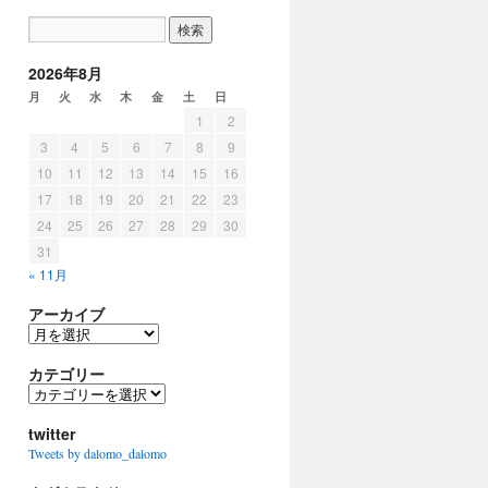
2026年8月
月
火
水
木
金
土
日
1
2
3
4
5
6
7
8
9
10
11
12
13
14
15
16
17
18
19
20
21
22
23
24
25
26
27
28
29
30
31
« 11月
アーカイブ
ア
ー
カ
カテゴリー
イ
カ
ブ
テ
ゴ
twitter
リ
Tweets by dalomo_dalomo
ー