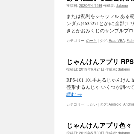
投稿日:
2020年4月5日
作成者:
dalomo
または配列をシャッフル ある範囲(
ンダム(4635271とか)に全
きとかおみくじのサンプルプロ
カテゴリー:
のーと
|
タグ:
ExcelVBA
,
Fish
じゃんけんアプリ RPS
投稿日:
2019年6月24日
作成者:
dalomo
RPS-101 101手あるじゃんけん https
整形するんじゃ いくつか調べて
読む
→
カテゴリー:
したい
|
タグ:
Android
,
Androi
じゃんけんアプリ色々
投稿日:
2019年5月30日
作成者:
dalomo