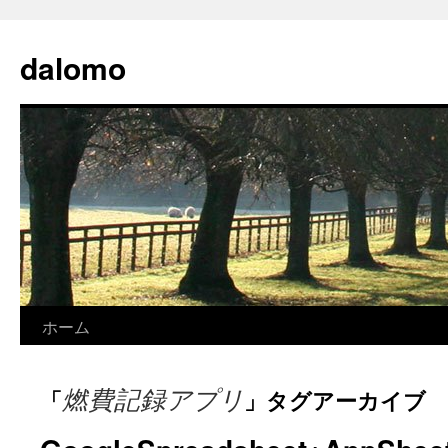
コ
ン
dalomo
テ
ン
ツ
へ
ス
キ
ッ
プ
ホーム
燃費記録アプリ
「
」タグアーカイブ