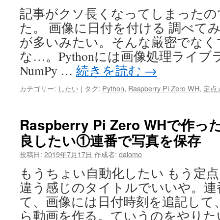
記事がクソ長くなってしまったの
た。 画像に日付を付ける 調べてみ
が多いみたい。そんな厳密でなく
な…。Pythonには画像処理ライブラリ
NumPy …
続きを読む
→
カテゴリー:
したい
|
タグ:
Python
,
Raspberry Pi Zero WH
,
定点
Raspberry Pi Zero WH
良したい①連番で写真を保存
投稿日:
2019年7月17日
作成者:
dalomo
もうちょい自動化したい もう定
違う感じのタイトルでいいや。連
て、画像には日付時刻を追記して
ら動画を作る。ていうのをやりた