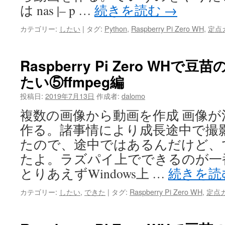
は nas |– p …
続きを読む
→
カテゴリー:
したい
|
タグ:
Python
,
Raspberry Pi Zero WH
,
定点
Raspberry Pi Zero WH
たい⑤ffmpeg編
投稿日:
2019年7月13日
作成者:
dalomo
複数の画像から動画を作成 画像
作る。諸事情により成長途中で撮
たので、途中ではあるんだけど、で
たよ。ラズパイ上でできるのが一
とりあえずWindows上 …
続きを読
カテゴリー:
したい
,
できた
|
タグ:
Raspberry Pi Zero WH
,
定点