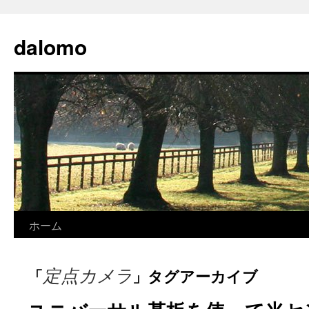
コ
ン
dalomo
テ
ン
ツ
へ
ス
キ
ッ
プ
ホーム
定点カメラ
「
」タグアーカイブ