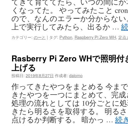
てきて育ててたら、いつの間にか
くなってた。 やってみたこと cr
ので、なんのエラーか分からない
上で実行してみたら、出るか …
カテゴリー:
のーと
|
タグ:
Python
,
Raspberry Pi Zero WH
,
定点
Rasberry Pi Zero WHで
上げる
投稿日:
2019年8月27日
作成者:
dalomo
作ってきたやつをまとめる 今ま
きたやつを一つにまとめて、完成
処理の流れとしては 10分ごとに処
きたら明るさを取得する。 明る
点けるか判断する。 暗かっ …
続