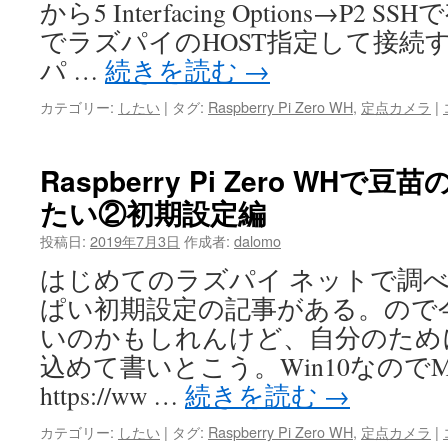
から5 Interfacing Options→P2 SS
でラズパイのHOST指定して接続
パ …
続きを読む
→
カテゴリー:
したい
|
タグ:
Raspberry Pi Zero WH
,
定点カメラ
|
Raspberry Pi Zero WH
たい②初期設定編
投稿日:
2019年7月3日
作成者:
dalomo
はじめてのラズパイ ネットで調
ぱい初期設定の記事がある。ので
いのかもしれんけど、自分のため
込めて書いとこう。Win10なので
https://ww …
続きを読む
→
カテゴリー:
したい
|
タグ:
Raspberry Pi Zero WH
,
定点カメラ
|