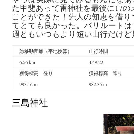
た甲斐あって雷神社を最後に17の
ことができた！先人の知恵を借り
てとても良かった。バリルートは
週ともいつもより短い山行だけど
総移動距離（平地換算）
山行時間
6.56 km
4:49:22
獲得標高 登り
獲得標高 降り
993.16 m
982.35 m
三島神社