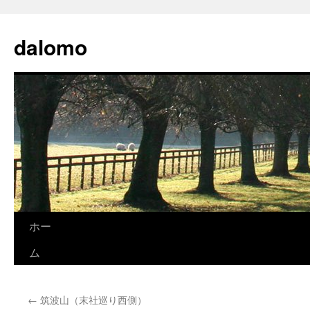
コ
ン
dalomo
テ
ン
ツ
へ
ス
キ
ッ
プ
ホー
ム
←
筑波山（末社巡り西側）