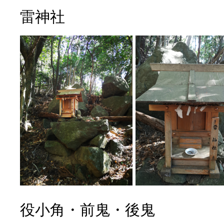
雷神社
役小角・前鬼・後鬼