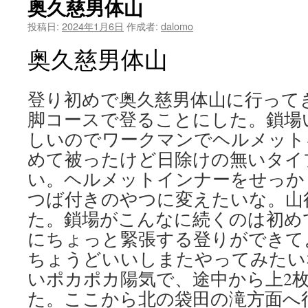
奥久慈男体山
投稿日:
2024年1月6日
作成者:
dalomo
奥久慈男体山
登り初めで奥久慈男体山に行って
脚コースで登ることにした。鎖場
しいのでワークマンでヘルメット
めて被ったけど日除けの無いタイ
い。ヘルメットインナーをせっか
つば付きのやつに変えたいな。山
た。鎖場がこんなに続くのは初め
にちょっと緊張する登りができて
ちょうどいいしまたやってみたい
いポカポカ陽気で、途中から上2
た。ここから北の袋田の滝方面へ