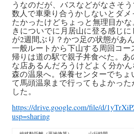
うなのだが、バスなどがなさそう
数人で車乗り合うかしないとダメ
たかったけどちょっと無理目かな
きについでに月居山に登る感じに
が2週間ぶり？かつ足の状態があ
一般ルートから下山する周回コー
帰りは道の駅で親子丼食べた。あ
な店あるんだろうけどよく分かん
森の温泉へ。保養センターでちょ
て馬頭温泉まで行ってもよかった
した。
https://drive.google.com/file/d/1y
usp=sharing
総移動距離（平地換算）
山行時間