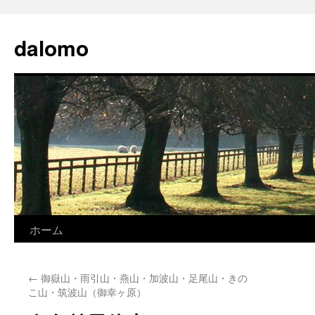
コ
ン
dalomo
テ
ン
ツ
へ
ス
キ
ッ
プ
ホーム
←
御嶽山・雨引山・燕山・加波山・足尾山・きの
こ山・筑波山（御幸ヶ原）