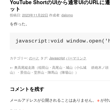
YouTube ShortのUIから通常UIのU
ット
投稿日:
2023年11月22日
作成者:
dalomo
を作った。
javascript:void window.open('
カテゴリー:
のーと
タグ:
Javascript
パーマリンク
←
奥高尾縦走路（稲荷山・高尾山・城山（小仏城
鉄砲木ノ頭
山）・景信山・堂所山・陣馬山（陣場山））
コメントを残す
※
メールアドレスが公開されることはありません。
が付