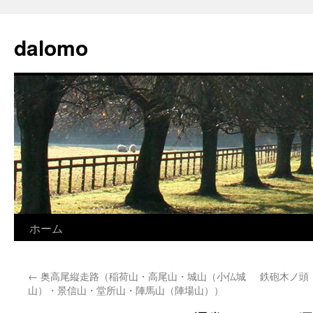
コ
ン
dalomo
テ
ン
ツ
へ
ス
キ
ッ
プ
ホーム
←
奥高尾縦走路（稲荷山・高尾山・城山（小仏城
鉄砲木ノ頭
山）・景信山・堂所山・陣馬山（陣場山））