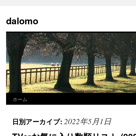
コ
ン
dalomo
テ
ン
ツ
へ
ス
キ
ッ
プ
ホーム
2022年5月1日
日別アーカイブ: