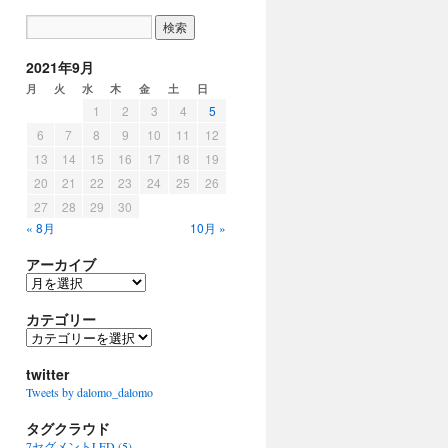
2021年9月
月
火
水
木
金
土
日
1
2
3
4
5
6
7
8
9
10
11
12
13
14
15
16
17
18
19
20
21
22
23
24
25
26
27
28
29
30
« 8月
10月 »
アーカイブ
ア
ー
カ
カテゴリー
イ
カ
ブ
テ
ゴ
twitter
リ
Tweets by dalomo_dalomo
ー
タグクラウド
7セグメントLED
(5)