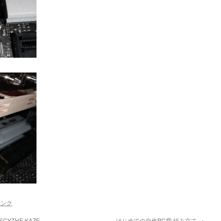
リンク
THE KAZE
はじめての自作PC⑫ 組み立て
→