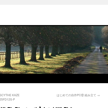
THE KAZE
はじめての自作PC⑫ 組み立て
→
25FD12S-P