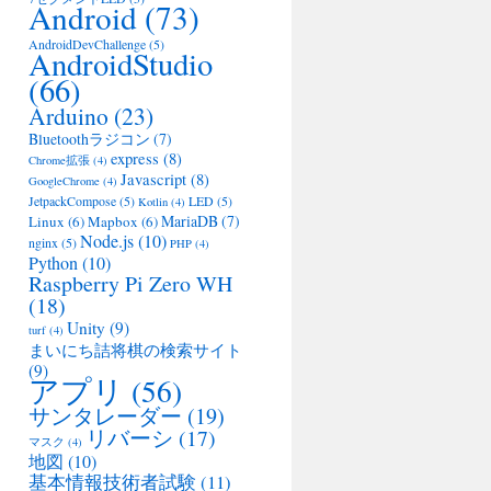
Android
(73)
AndroidDevChallenge
(5)
AndroidStudio
(66)
Arduino
(23)
Bluetoothラジコン
(7)
express
(8)
Chrome拡張
(4)
Javascript
(8)
GoogleChrome
(4)
JetpackCompose
(5)
LED
(5)
Kotlin
(4)
MariaDB
(7)
Linux
(6)
Mapbox
(6)
Node.js
(10)
nginx
(5)
PHP
(4)
Python
(10)
Raspberry Pi Zero WH
(18)
Unity
(9)
turf
(4)
まいにち詰将棋の検索サイト
(9)
アプリ
(56)
サンタレーダー
(19)
リバーシ
(17)
マスク
(4)
地図
(10)
基本情報技術者試験
(11)