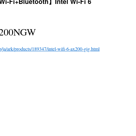
Bluetooth】Intel Wi-Fi 6
AX200NGW
p/ja/ark/products/189347/intel-wifi-6-ax200-gig.html