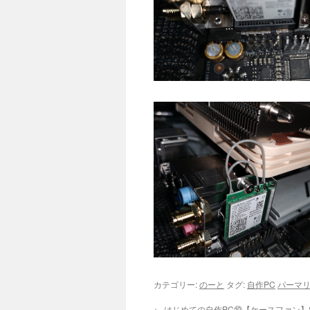
カテゴリー:
のーと
タグ:
自作PC
パーマ
←
はじめての自作PC⑩【ケースファン】SCY