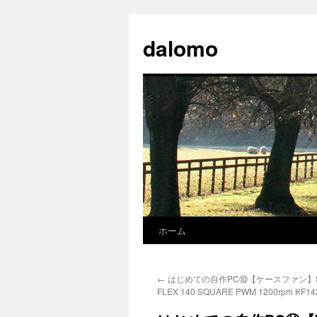
コ
ン
dalomo
テ
ン
ツ
へ
ス
キ
ッ
プ
ホーム
←
はじめての自作PC⑩【ケースファン】SCY
FLEX 140 SQUARE PWM 1200rpm KF14