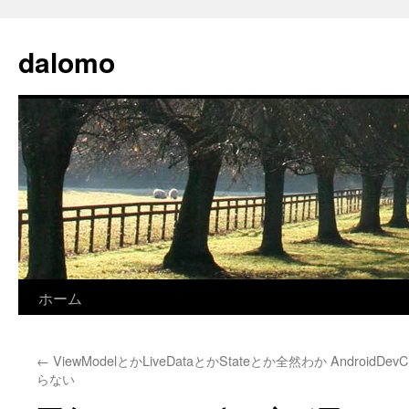
コ
ン
dalomo
テ
ン
ツ
へ
ス
キ
ッ
プ
ホーム
←
ViewModelとかLiveDataとかStateとか全然わか
AndroidDe
らない