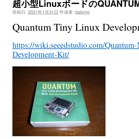
超小型LinuxボードのQUANT
投稿日:
2021年1月31日
作成者:
dalomo
Quantum Tiny Linux Develop
https://wiki.seeedstudio.com/Quantum
Development-Kit/