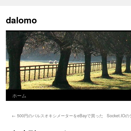
コ
ン
dalomo
テ
ン
ツ
へ
ス
キ
ッ
プ
ホーム
←
500円のパルスオキシメーターをeBayで買った
Socket.