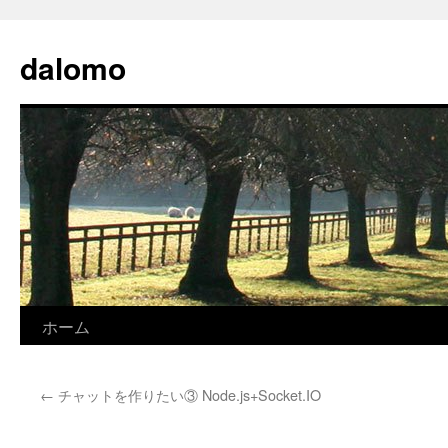
コ
ン
dalomo
テ
ン
ツ
へ
ス
キ
ッ
プ
ホーム
←
チャットを作りたい③ Node.js+Socket.IO