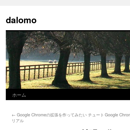
コ
ン
dalomo
テ
ン
ツ
へ
ス
キ
ッ
プ
ホーム
←
Google Chromeの拡張を作ってみたい チュート
Google 
リアル