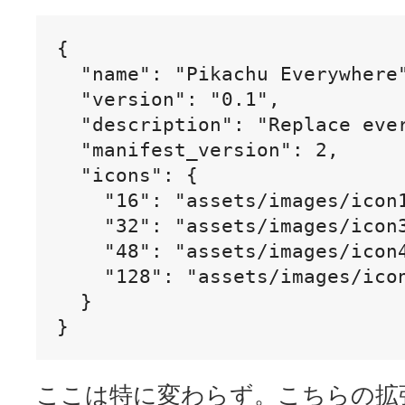
{

  "name": "Pikachu Everywhere"
  "version": "0.1",

  "description": "Replace ever
  "manifest_version": 2,

  "icons": {

    "16": "assets/images/icon1
    "32": "assets/images/icon3
    "48": "assets/images/icon4
    "128": "assets/images/icon
  }

}
ここは特に変わらず。こちらの拡