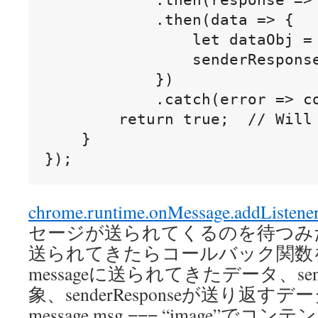
            .then(data => {

                let dataObj = 
                senderResponse
            })

            .catch(error => co
        return true;  // Will 
    }

});
chrome.runtime.onMessage.addListene
セージが送られてくるのを待つみ
送られてきたらコールバック関数
messageに送られてきたデータ、s
象、senderResponseが送り返すデー
message.msg === “image”