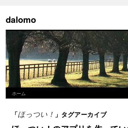
コ
ン
dalomo
テ
ン
ツ
へ
ス
キ
ッ
プ
ホーム
ほっつい！
「
」タグアーカイブ