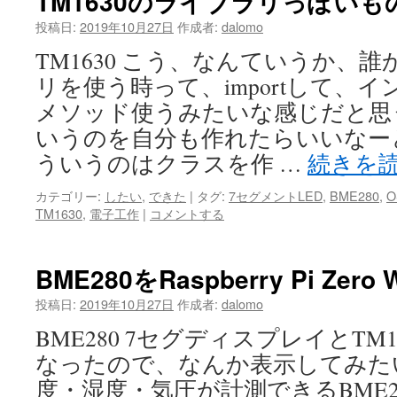
TM1630のライブラリっぽい
投稿日:
2019年10月27日
作成者:
dalomo
TM1630 こう、なんていうか、
リを使う時って、importして、
メソッド使うみたいな感じだと思
いうのを自分も作れたらいいなー
ういうのはクラスを作 …
続きを
カテゴリー:
したい
,
できた
|
タグ:
7セグメントLED
,
BME280
,
O
TM1630
,
電子工作
|
コメントする
BME280をRaspberry Pi Z
投稿日:
2019年10月27日
作成者:
dalomo
BME280 7セグディスプレイとTM
なったので、なんか表示してみた
度・湿度・気圧が計測できるBME2