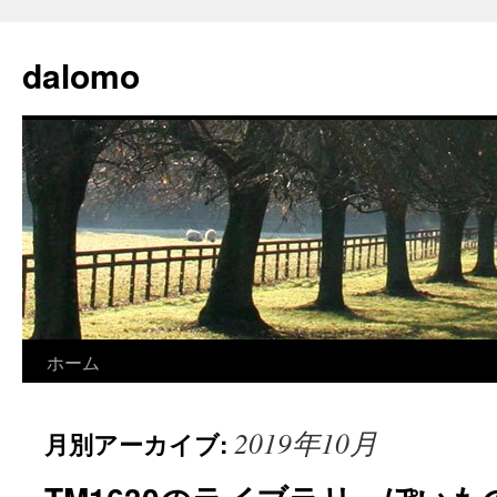
コ
ン
dalomo
テ
ン
ツ
へ
ス
キ
ッ
プ
ホーム
2019年10月
月別アーカイブ: