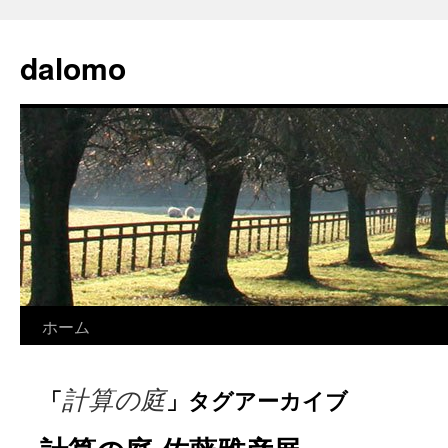
コ
ン
dalomo
テ
ン
ツ
へ
ス
キ
ッ
プ
ホーム
計算の庭
「
」タグアーカイブ