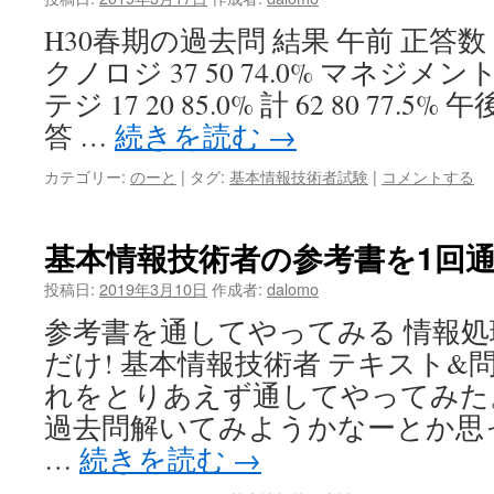
H30春期の過去問 結果 午前 正答数
クノロジ 37 50 74.0% マネジメント 
テジ 17 20 85.0% 計 62 80 77.5
答 …
続きを読む
→
カテゴリー:
のーと
|
タグ:
基本情報技術者試験
|
コメントする
基本情報技術者の参考書を1回
投稿日:
2019年3月10日
作成者:
dalomo
参考書を通してやってみる 情報処
だけ! 基本情報技術者 テキスト&問題
れをとりあえず通してやってみた
過去問解いてみようかなーとか思
…
続きを読む
→