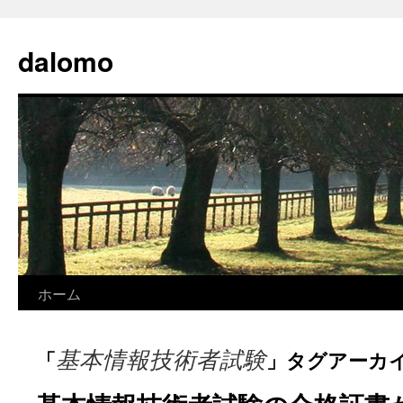
コ
ン
dalomo
テ
ン
ツ
へ
ス
キ
ッ
プ
ホーム
基本情報技術者試験
「
」タグアーカ