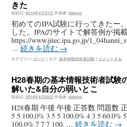
きた
投稿日:
2019年4月21日
作成者:
dalomo
初めてのIPA試験に行ってきたー。
した。IPAのサイトで解答例が掲
https://www.jitec.ipa.go.jp/1_04hanni
…
続きを読む
→
カテゴリー:
のーと
|
タグ:
基本情報技術者試験
|
コメントする
H28春期の基本情報技術者試験
解いた&自分の弱いとこ
投稿日:
2019年4月20日
作成者:
dalomo
H28春期 午後 午後 正答数 問題数 正答割合
5 5 100.0% 3 5 5 100.0% 4 3 5 60.0% 5
100.0% 7 7 7 100. …
続きを読む
→