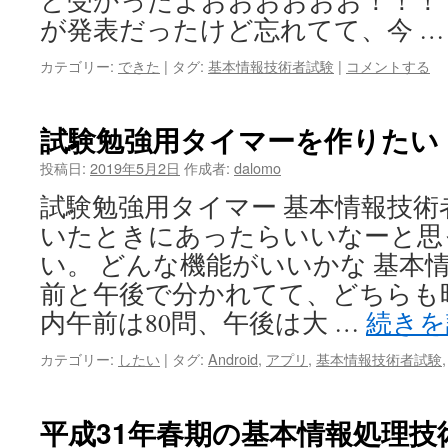
ど受かったよおおおおおお！！！！
が発表だったけど忘れてて、今 
カテゴリー:
できた
|
タグ:
基本情報技術者試験
|
コメントする
試験勉強用タイマーを作りたい
投稿日:
2019年5月2日
作成者:
dalomo
試験勉強用タイマー 基本情報技術
いたときにあったらいいなーと思
い。 どんな機能がいいかな 基本
前と午後で分かれてて、どちらも時
内午前は80問、午後は大 …
続き
カテゴリー:
したい
|
タグ:
Android
,
アプリ
,
基本情報技術者試験
平成31年春期の基本情報処理技